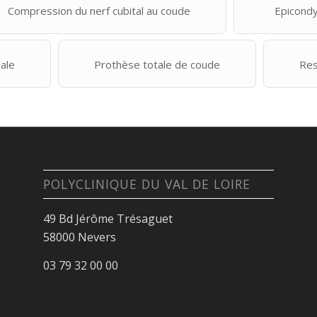
Compression du nerf cubital au coude
Epicondy
ale
Prothèse totale de coude
Res
POLYCLINIQUE DU VAL DE LOIRE
49 Bd Jérôme Trésaguet
58000 Nevers
03 79 32 00 00