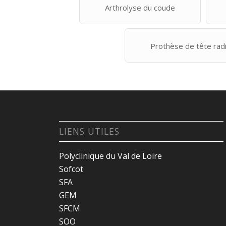
Arthrolyse du coude
Prothèse de tête radi
LIENS UTILES
Polyclinique du Val de Loire
Sofcot
SFA
GEM
SFCM
SOO