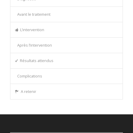
Avant le traitement
L’intervention
Après l’intervention
Résultats attendus
Complications
A retenir