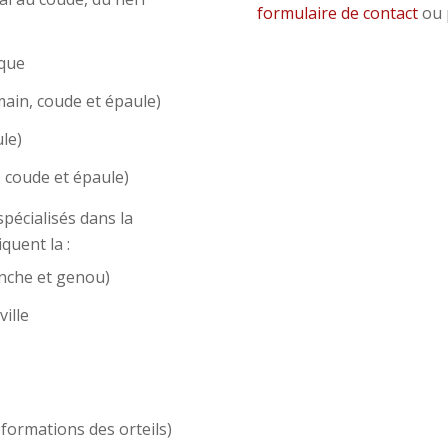
formulaire de contact
ou 
ique
main, coude et épaule)
le)
 coude et épaule)
pécialisés dans la
quent la :
anche et genou)
ille
éformations des orteils)