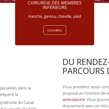
CHIRURGIE DES MEMBRES
INFÉRIEURS
Hanche, genou, cheville, pied
Connaître
DU RENDEZ
PARCOURS 
Vous prendrez aussi conn
écialisés dans la
proposé en fonction de v
iquent la :
ambulatoire
. Vous pourr
(Syndrome du Canal
directement avec un chiru
al au coude, du nerf